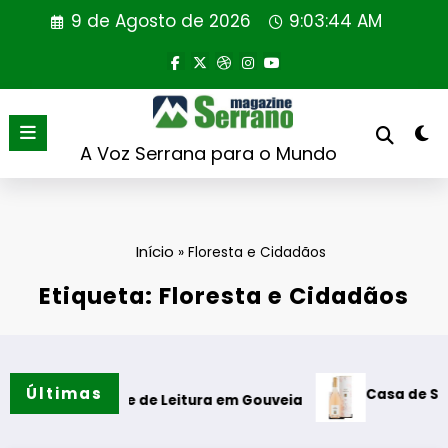
Saltar
9 de Agosto de 2026
9:03:44 AM
para
o
conteúdo
A Voz Serrana para o Mundo
Início
»
Floresta e Cidadãos
Etiqueta: Floresta e Cidadãos
Últimas
Casa de Santar Vinh
 Cabine de Leitura em Gouveia