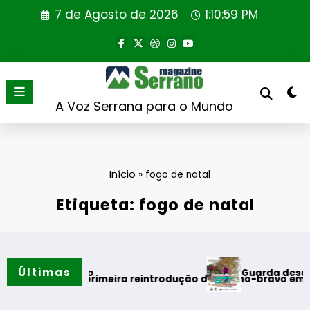
Saltar
7 de Agosto de 2026
1:10:59 PM
para
o
conteúdo
A Voz Serrana para o Mundo
Início
»
fogo de natal
Etiqueta: fogo de natal
Últimas
Guarda desafia amant
s do verão
l realiza primeira reintrodução de coelho-bravo em área rew