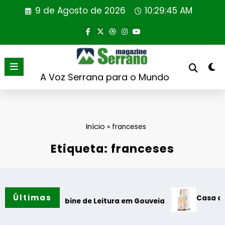
Saltar
9 de Agosto de 2026
10:29:46 AM
para
o
conteúdo
A Voz Serrana para o Mundo
Início
»
franceses
Etiqueta: franceses
Últimas
Casa de Santar
ão da Cabine de Leitura em Gouveia