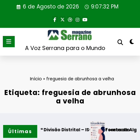
Saltar
6 de Agosto de 2026
9:07:32 PM
para
o
conteúdo
A Voz Serrana para o Mundo
Início
»
freguesia de abrunhosa a velha
Etiqueta: freguesia de abrunhosa
a velha
da 2.ª Divisão Distrital – ISOJOFER sorteado
Fornos de Algodres – Mom
Últimas