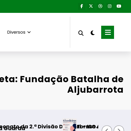
Diversos
ueta: Fundação Batalha de
Aljubarrota
isão Distrital – ISOJOFER sorteado
Fornos de Algodres – Momento de r