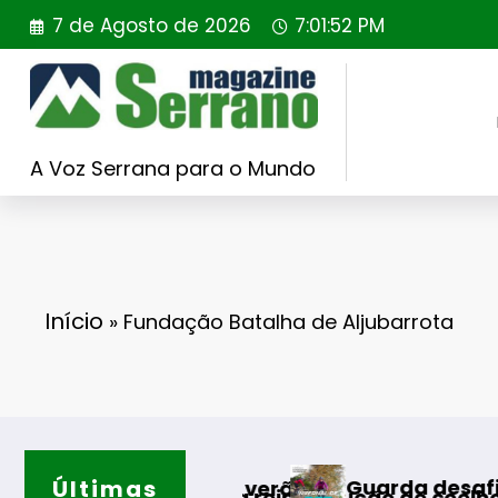
Saltar
7 de Agosto de 2026
7:01:53 PM
para
o
conteúdo
A Voz Serrana para o Mundo
Início
»
Fundação Batalha de Aljubarrota
Últimas
Guarda desafia amantes do BT
tos do verão
primeira reintrodução de coelho-bravo em área