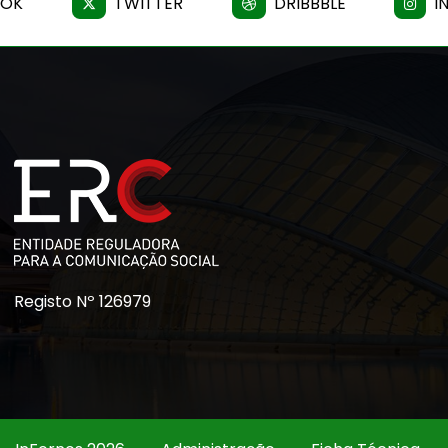
OOK
TWITTER
DRIBBBLE
I
Registo Nº 126979