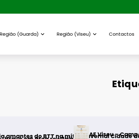
Região (Guarda)
Região (Viseu)
Contactos
Etiq
AF Viseu – Campeonato da 2.ª Div
T na mítica Invernal Cidade da Guarda
 rewilding