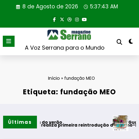
Saltar
8 de Agosto de 2026
5:37:44 AM
para
o
conteúdo
A Voz Serrana para o Mundo
Início
»
fundação MEO
Etiqueta: fundação MEO
Últimas
Guarda desafi
omentos do verão
ortugal realiza primeira reintrodução de coelho-bravo em ár