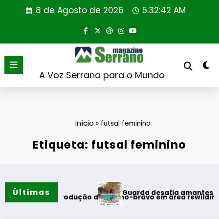
Saltar
8 de Agosto de 2026
5:32:43 AM
para
o
conteúdo
A Voz Serrana para o Mundo
Início
»
futsal feminino
Etiqueta: futsal feminino
Últimas
Guarda desafia amantes do BTT na mítica Invernal
o de coelho-bravo em área rewilding