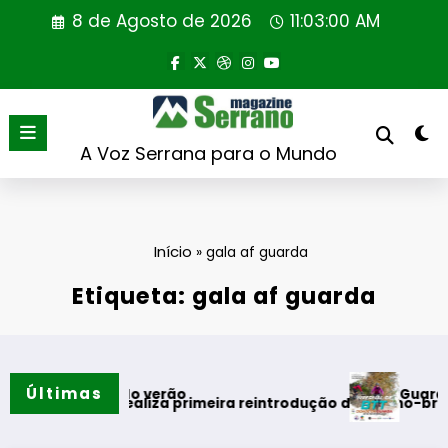
Saltar
8 de Agosto de 2026
11:03:01 AM
para
o
conteúdo
A Voz Serrana para o Mundo
Início
»
gala af guarda
Etiqueta: gala af guarda
Últimas
Guarda desafia a
entos do verão
tugal realiza primeira reintrodução de coelho-bravo em área