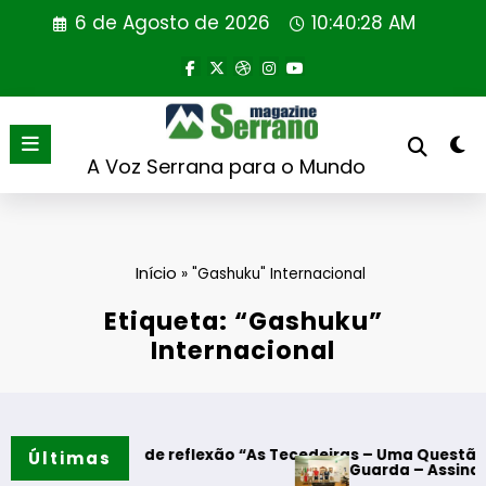
Saltar
6 de Agosto de 2026
10:40:28 AM
para
o
conteúdo
A Voz Serrana para o Mundo
Início
»
"Gashuku" Internacional
Etiqueta: “Gashuku”
Internacional
 Momento de reflexão “As Tecedeiras – Uma Questão de Mul
Últimas
Guarda – Assinatura dos