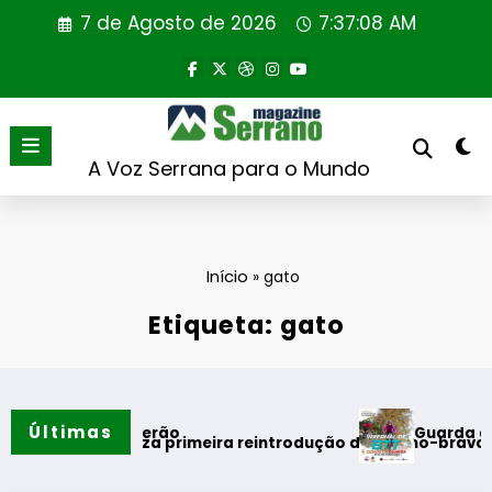
Saltar
7 de Agosto de 2026
7:37:09 AM
para
o
conteúdo
A Voz Serrana para o Mundo
Início
»
gato
Etiqueta: gato
Últimas
Guarda desafia a
entos do verão
tugal realiza primeira reintrodução de coelho-bravo em área