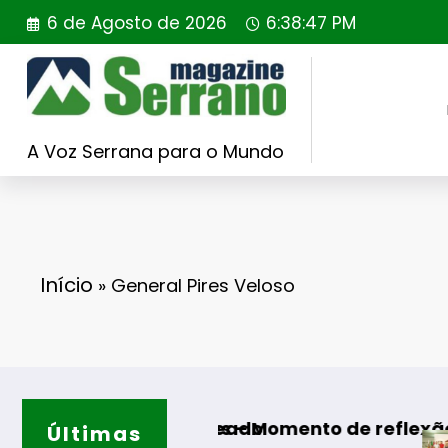
Saltar
6 de Agosto de 2026
6:38:48 PM
para
o
conteúdo
A Voz Serrana para o Mundo
Início
»
General Pires Veloso
FER sorteado
Algodres – Momento de reflexão “As Tecedeir
Últimas
Guarda – Ass