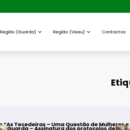
Região (Guarda)
Região (Viseu)
Contactos
Etiq
as – Uma Questão de Mulheres e de Homens”
inatura dos protocolos de cooperação entre Bo
Mangualde – Ina