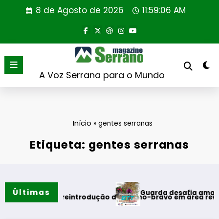
Saltar
8 de Agosto de 2026
11:59:06 AM
para
o
conteúdo
A Voz Serrana para o Mundo
Início
»
gentes serranas
Etiqueta: gentes serranas
Últimas
Guarda desafia amantes do B
ão
a primeira reintrodução de coelho-bravo em área rewilding