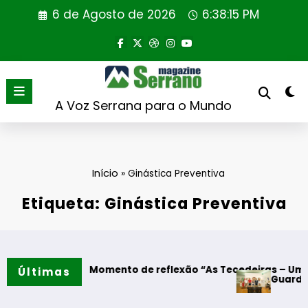
Saltar
6 de Agosto de 2026
6:38:15 PM
para
o
conteúdo
A Voz Serrana para o Mundo
Início
»
Ginástica Preventiva
Etiqueta: Ginástica Preventiva
odres – Momento de reflexão “As Tecedeiras – Uma Questão
Últimas
Guarda – Assinat