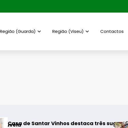
Região (Guarda)
Região (Viseu)
Contactos
ntar Vinhos destaca três sugestões para os m
Rewilding Por