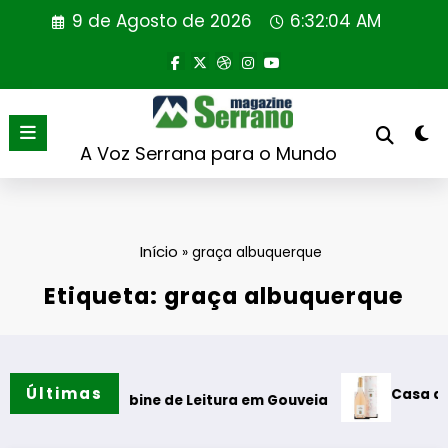
Saltar
9 de Agosto de 2026
6:32:05 AM
para
o
conteúdo
A Voz Serrana para o Mundo
Início
»
graça albuquerque
Etiqueta: graça albuquerque
Últimas
Casa de Santar V
 da Cabine de Leitura em Gouveia