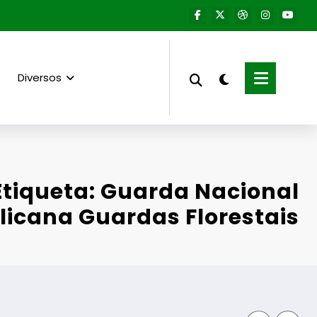
Diversos
Etiqueta: Guarda Nacional
icana Guardas Florestais
Guarda desaf