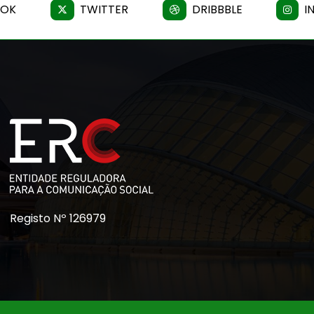
OOK
TWITTER
DRIBBBLE
I
Registo Nº 126979