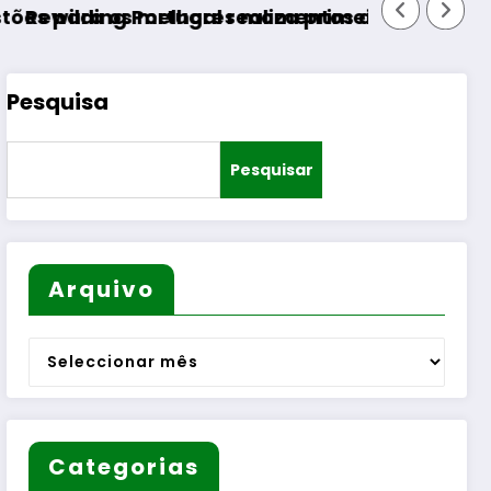
s melhores momentos do verão
Portugal realiza primeira reintrodução de coe
Pesquisa
Pesquisar
Arquivo
Arquivo
Categorias