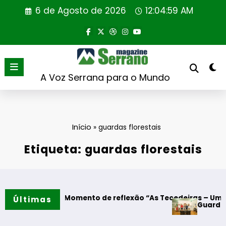
Saltar
6 de Agosto de 2026
12:04:59 AM
para
o
conteúdo
A Voz Serrana para o Mundo
Início
»
guardas florestais
Etiqueta: guardas florestais
odres – Momento de reflexão “As Tecedeiras – Uma Questão 
Últimas
Guarda – Assinatu