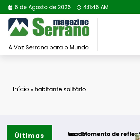
Saltar
6 de Agosto de 2026
4:11:47 AM
para
o
conteúdo
A Voz Serrana para o Mundo
Início
»
habitante solitário
ISOJOFER sorteado
s de Algodres – Momento de reflexão “As Tece
Últimas
Guarda –