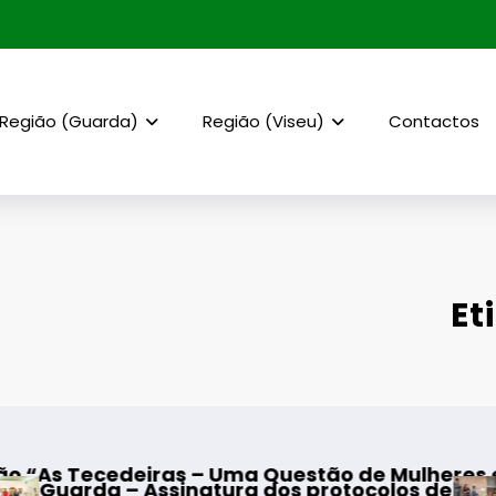
Região (Guarda)
Região (Viseu)
Contactos
Et
deiras – Uma Questão de Mulheres e de Homens
 Assinatura dos protocolos de cooperação ent
Mangualde 