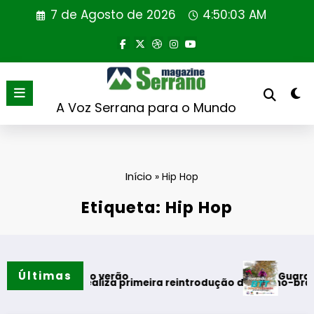
Saltar
7 de Agosto de 2026
4:50:04 AM
para
o
conteúdo
A Voz Serrana para o Mundo
Início
»
Hip Hop
Etiqueta: Hip Hop
Últimas
Guarda desafi
omentos do verão
Portugal realiza primeira reintrodução de coelho-bravo em á