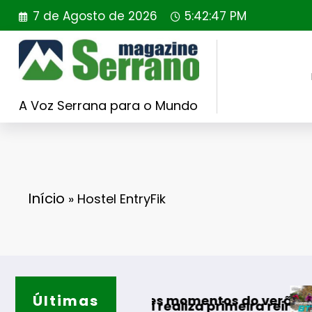
Saltar
7 de Agosto de 2026
5:42:48 PM
para
o
conteúdo
A Voz Serrana para o Mundo
Início
»
Hostel EntryFik
Últimas
Guarda des
 os melhores momentos do verão
g Portugal realiza primeira reintrodução de c