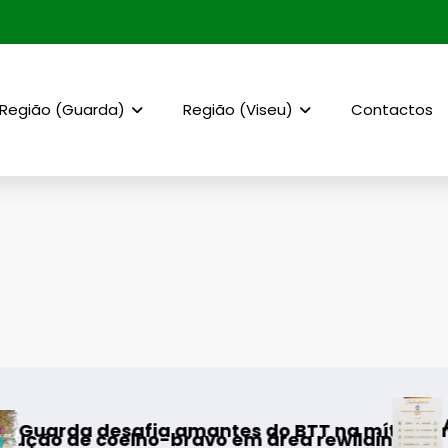
Região (Guarda)
Região (Viseu)
Contactos
AF Viseu – Ca
afia amantes do BTT na mítica Invernal Cida
oelho-bravo em área rewilding