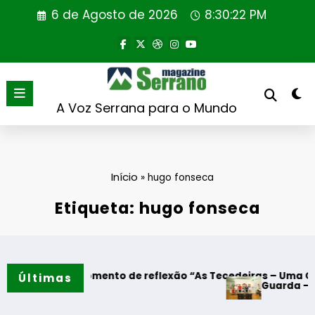
Saltar
6 de Agosto de 2026
8:30:22 PM
para
o
conteúdo
A Voz Serrana para o Mundo
Início
»
hugo fonseca
Etiqueta: hugo fonseca
res – Momento de reflexão “As Tecedeiras – Uma Questão de
Últimas
Guarda – Assinatura