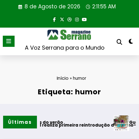
Saltar
8 de Agosto de 2026
2:11:56 AM
para
o
conteúdo
A Voz Serrana para o Mundo
Início
»
humor
Etiqueta: humor
Últimas
Guarda desa
 momentos do verão
g Portugal realiza primeira reintrodução de coelho-bravo em