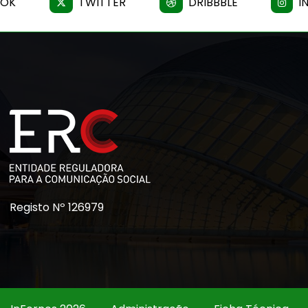
OOK
TWITTER
DRIBBBLE
I
Registo Nº 126979