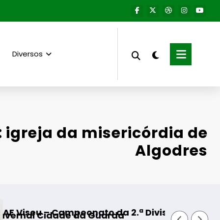
Diversos
: igreja da misericórdia de
Algodres
peonato da 2.ª Divisão Distrital – ISOJOFER so
Fornos de Algod
e da Guarda