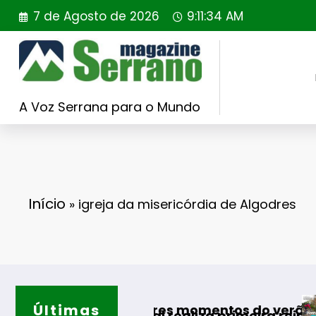
Saltar
7 de Agosto de 2026
9:11:35 AM
para
o
conteúdo
A Voz Serrana para o Mundo
Início
»
igreja da misericórdia de Algodres
Últimas
Guarda desa
os melhores momentos do verão
 Portugal realiza primeira reintrodução de co