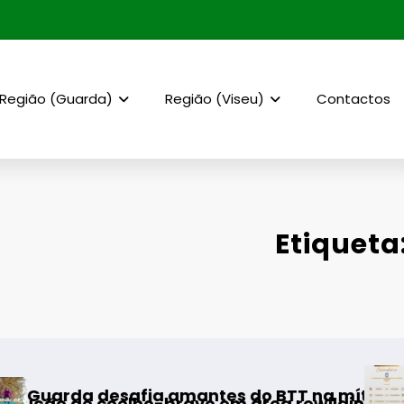
Região (Guarda)
Região (Viseu)
Contactos
Etiqueta
AF Viseu – Cam
fia amantes do BTT na mítica Invernal Cidad
elho-bravo em área rewilding