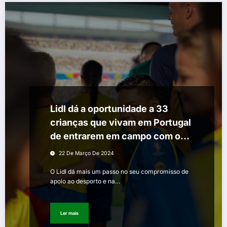
Lidl dá a oportunidade a 33
crianças que vivam em Portugal
de entrarem em campo com os
jogadores da seleção nacional
22 De Março De 2024
O Lidl dá mais um passo no seu compromisso de
apoio ao desporto e na…
Ler mais