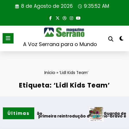
Saltar
8 de Agosto de 2026
9:35:52 AM
para
o
conteúdo
A Voz Serrana para o Mundo
Início
»
‘Lidl Kids Team’
Etiqueta: ‘Lidl Kids Team’
Últimas
Guarda desafia amant
 do verão
 realiza primeira reintrodução de coelho-bravo em área rewi