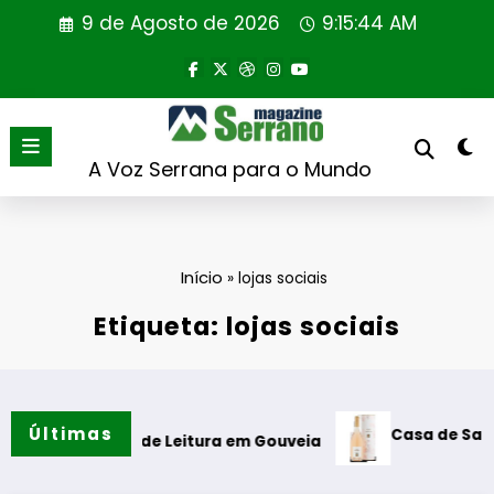
Saltar
9 de Agosto de 2026
9:15:45 AM
para
o
conteúdo
A Voz Serrana para o Mundo
Início
»
lojas sociais
Etiqueta: lojas sociais
Últimas
Casa de Santar Vin
a Cabine de Leitura em Gouveia