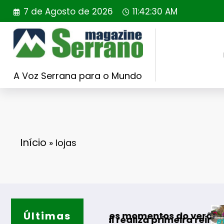
Saltar
7 de Agosto de 2026
11:42:31 AM
para
o
conteúdo
A Voz Serrana para o Mundo
Início
»
lojas
Últimas
Guarda desaf
s melhores momentos do verão
Portugal realiza primeira reintrodução de coe