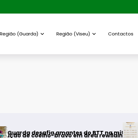
Região (Guarda)
Região (Viseu)
Contactos
AF Viseu – Camp
ia amantes do BTT na mítica Invernal Cidade
lho-bravo em área rewilding