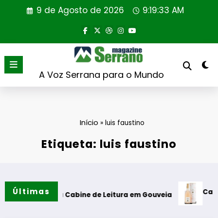
Saltar
9 de Agosto de 2026
9:19:34 AM
para
o
conteúdo
A Voz Serrana para o Mundo
Início
»
luis faustino
Etiqueta: luis faustino
Últimas
Casa de Santa
ação da Cabine de Leitura em Gouveia