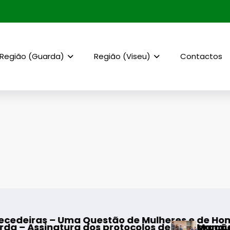
Região (Guarda)
Região (Viseu)
Contactos
ma Questão de Mulheres e de Homens”
a dos protocolos de cooperação entre Bombeiro
Mangualde – Inauguraç