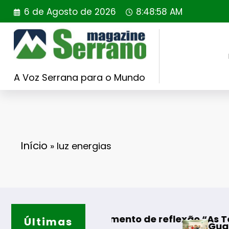
Saltar
6 de Agosto de 2026
8:48:59 AM
para
o
conteúdo
A Voz Serrana para o Mundo
Início
»
luz energias
teado
es – Momento de reflexão “As Tecedeiras – U
Últimas
Guarda – Assinatur