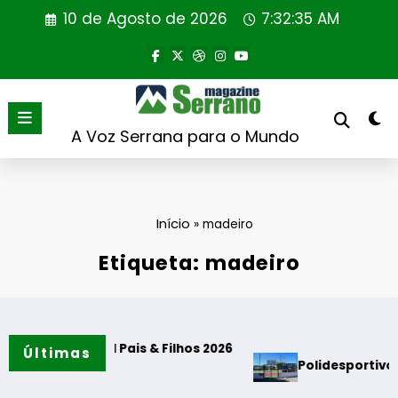
Saltar
10 de Agosto de 2026
7:32:36 AM
para
o
conteúdo
A Voz Serrana para o Mundo
Início
»
madeiro
Etiqueta: madeiro
adições”
nçou DCI Pais & Filhos 2026
Últimas
Polidesportivo e Parque