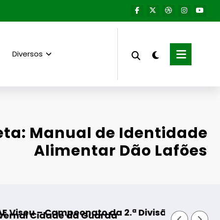
Diversos
eta: Manual de Identidade
Alimentar Dão Lafões
onato da 2.ª Divisão Distrital – ISOJOFER sort
Fornos de Algodre
da Guarda