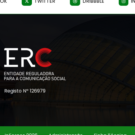
OOK
TWITTER
DRIBBBLE
I
Registo Nº 126979