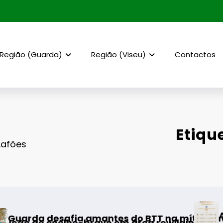
Região (Guarda)
Região (Viseu)
Contactos
Etiqu
Lafões
AF Viseu – Campe
ia amantes do BTT na mítica Invernal Cidade 
ho-bravo em área rewilding