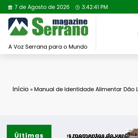
Saltar
7 de Agosto de 2026
3:42:42 PM
para
o
conteúdo
A Voz Serrana para o Mundo
Início
»
Manual de Identidade Alimentar Dão 
Últimas
Guarda desaf
s melhores momentos do verão
Portugal realiza primeira reintrodução de coel