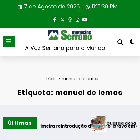
Saltar
7 de Agosto de 2026
11:15:31 PM
para
o
conteúdo
A Voz Serrana para o Mundo
Início
»
manuel de lemos
Etiqueta: manuel de lemos
Últimas
Guarda desafia amante
 do verão
 realiza primeira reintrodução de coelho-bravo em área rewi