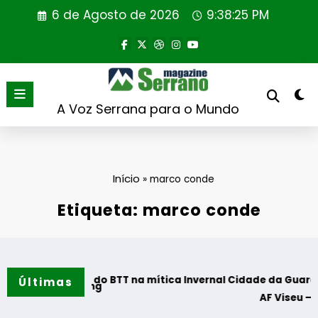
Saltar
6 de Agosto de 2026
9:38:26 PM
para
o
conteúdo
A Voz Serrana para o Mundo
Início
»
marco conde
Etiqueta: marco conde
amantes do BTT na mítica Invernal Cidade da Guarda
Últimas
a rewilding
AF Viseu – Campeona