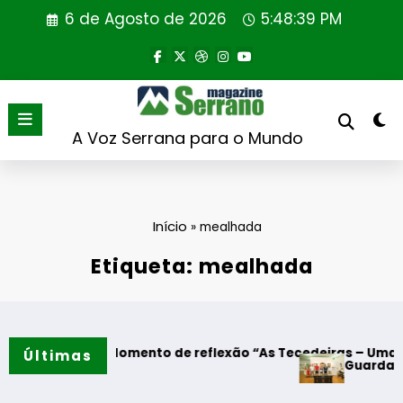
Saltar
6 de Agosto de 2026
5:48:39 PM
para
o
conteúdo
A Voz Serrana para o Mundo
Início
»
mealhada
Etiqueta: mealhada
godres – Momento de reflexão “As Tecedeiras – Uma Questã
Últimas
Guarda – Assina