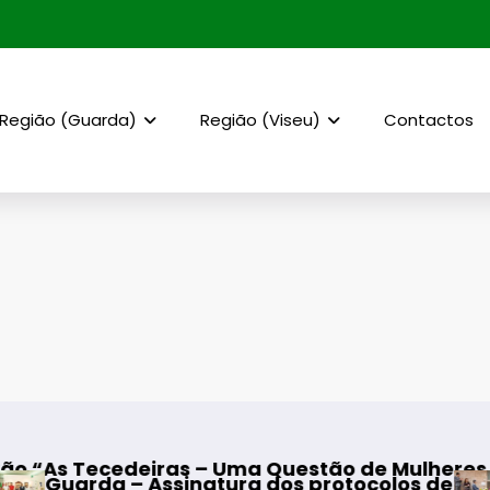
Região (Guarda)
Região (Viseu)
Contactos
ras – Uma Questão de Mulheres e de Homens”
sinatura dos protocolos de cooperação entre 
Mangualde – I