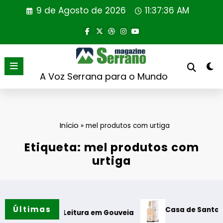
Saltar
9 de Agosto de 2026
11:37:36 AM
para
o
conteúdo
A Voz Serrana para o Mundo
Início
»
mel produtos com urtiga
Etiqueta: mel produtos com
urtiga
Últimas
Casa de Santar Vinhos d
ine de Leitura em Gouveia