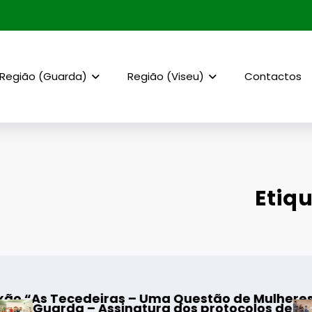
Região (Guarda)
Região (Viseu)
Contactos
Etiq
eiras – Uma Questão de Mulheres e de Homens”
Assinatura dos protocolos de cooperação entre
Mangualde –