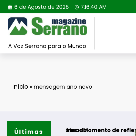
Saltar
6 de Agosto de 2026
7:16:41 AM
para
o
conteúdo
A Voz Serrana para o Mundo
Início
»
mensagem ano novo
OJOFER sorteado
de Algodres – Momento de reflexão “As Teced
Últimas
Guarda – 