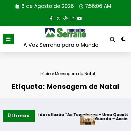
Saltar
6 de Agosto de 2026
7:56:06 AM
para
o
conteúdo
A Voz Serrana para o Mundo
Início
»
Mensagem de Natal
Etiqueta: Mensagem de Natal
nto de reflexão “As Tecedeiras – Uma Questão de Mulheres 
Últimas
Guarda – Assinatura dos proto