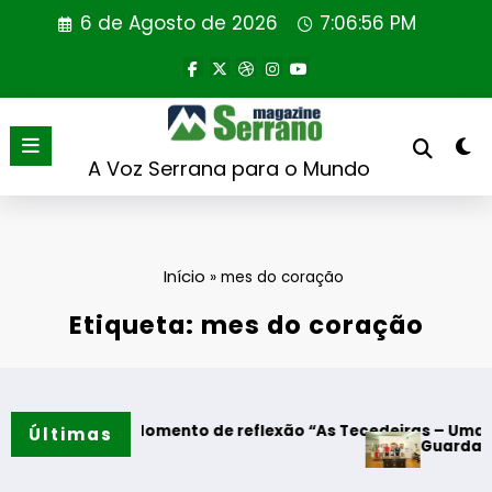
Saltar
6 de Agosto de 2026
7:06:57 PM
para
o
conteúdo
A Voz Serrana para o Mundo
Início
»
mes do coração
Etiqueta: mes do coração
dres – Momento de reflexão “As Tecedeiras – Uma Questão d
Últimas
Guarda – Assinatur