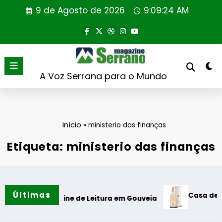
Saltar
9 de Agosto de 2026
9:09:25 AM
para
o
conteúdo
A Voz Serrana para o Mundo
Início
»
ministerio das finanças
Etiqueta: ministerio das finanças
Últimas
Casa de Santar 
o da Cabine de Leitura em Gouveia