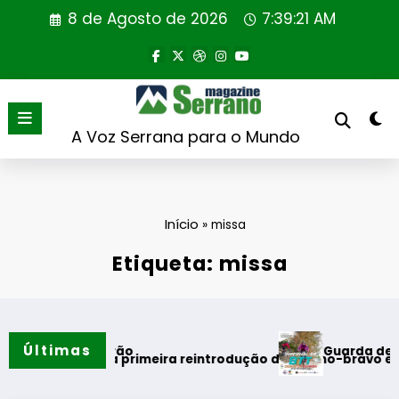
Saltar
8 de Agosto de 2026
7:39:22 AM
para
o
conteúdo
A Voz Serrana para o Mundo
Início
»
missa
Etiqueta: missa
Últimas
Guarda desafia a
ntos do verão
ugal realiza primeira reintrodução de coelho-bravo em área 