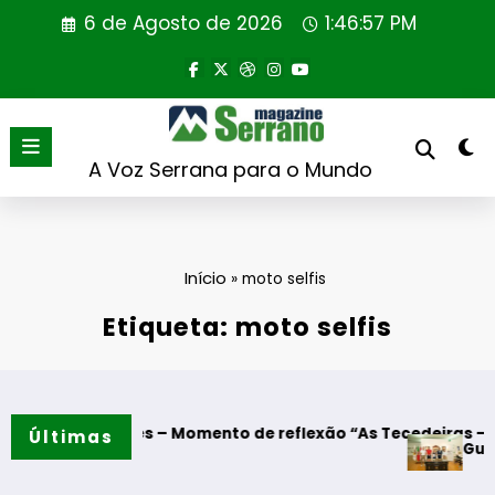
Saltar
6 de Agosto de 2026
1:46:58 PM
para
o
conteúdo
A Voz Serrana para o Mundo
Início
»
moto selfis
Etiqueta: moto selfis
Algodres – Momento de reflexão “As Tecedeiras – Uma Quest
Últimas
Guarda – Assi