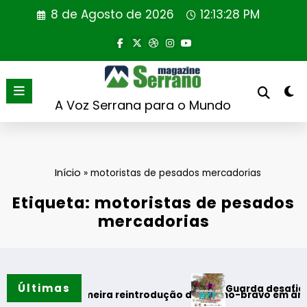
Saltar
8 de Agosto de 2026
12:13:28 PM
para
o
conteúdo
A Voz Serrana para o Mundo
Início
»
motoristas de pesados mercadorias
Etiqueta: motoristas de pesados
mercadorias
Últimas
Guarda desafia amantes
do verão
ealiza primeira reintrodução de coelho-bravo em área rewild