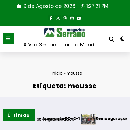
Saltar
9 de Agosto de 2026
1:27:21 PM
para
o
conteúdo
A Voz Serrana para o Mundo
Início
»
mousse
Etiqueta: mousse
Últimas
CD Tondela – Amarante FC- 2-1 FINAL
Reinauguração da Cabin
a do Torrão requalificados