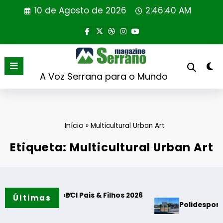
Saltar
10 de Agosto de 2026
2:46:41 AM
para
o
conteúdo
A Voz Serrana para o Mundo
Início
»
Multicultural Urban Art
Etiqueta: Multicultural Urban Art
Tradições”
ançou DCI Pais & Filhos 2026
Últimas
Polidesportivo e Parq