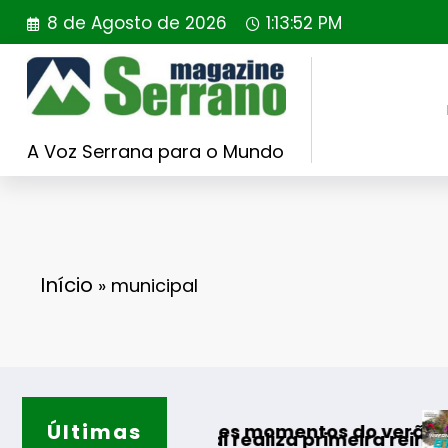
Saltar
8 de Agosto de 2026
1:13:53 PM
para
o
conteúdo
A Voz Serrana para o Mundo
Início
»
municipal
Últimas
Guarda d
ra os melhores momentos do verão
ing Portugal realiza primeira reintrodução de