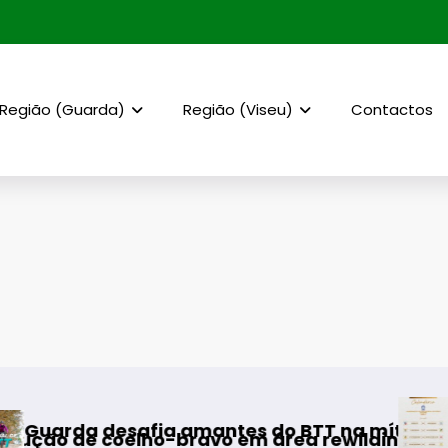
Região (Guarda)
Região (Viseu)
Contactos
AF Viseu – 
esafia amantes do BTT na mítica Invernal Ci
 coelho-bravo em área rewilding