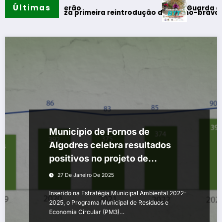
Últimas
Guarda desafia ama
tos do verão
gal realiza primeira reintrodução de coelho-bravo em área r
Município de Fornos de
Algodres celebra resultados
positivos no projeto de
Economia Circular e
27 De Janeiro De 2025
Biorresíduos, em 2024
Inserido na Estratégia Municipal Ambiental 2022-
2025, o Programa Municipal de Resíduos e
Economia Circular (PM3)…