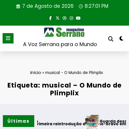
Saltar
7 de Agosto de 2026
8:27:02 PM
para
o
conteúdo
A Voz Serrana para o Mundo
Início
»
musical - O Mundo de Plimplix
Etiqueta: musical – O Mundo de
Plimplix
Últimas
Guarda desafia amant
s do verão
l realiza primeira reintrodução de coelho-bravo em área rew