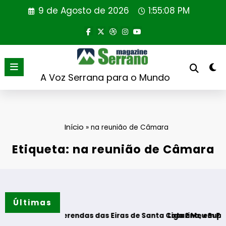
Saltar
9 de Agosto de 2026
1:55:08 PM
para
o
conteúdo
A Voz Serrana para o Mundo
Início
»
na reunião de Câmara
Etiqueta: na reunião de Câmara
Últimas
ue de Merendas das Eiras de Santa Catarina, em Freixeda do 
Liga 2 Meu Super – CD Ton