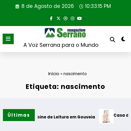
Saltar
8 de Agosto de 2026
10:33:16 PM
para
o
conteúdo
A Voz Serrana para o Mundo
Início
»
nascimento
Etiqueta: nascimento
Últimas
Casa de Santar
ão da Cabine de Leitura em Gouveia