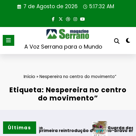
Saltar
7 de Agosto de 2026
5:17:32 AM
para
o
conteúdo
A Voz Serrana para o Mundo
Início
»
Nespereira no centro do movimento”
Etiqueta: Nespereira no centro
do movimento”
Últimas
Guarda desafia amant
 do verão
 realiza primeira reintrodução de coelho-bravo em área rewi